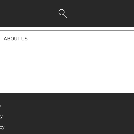
ABOUT US
e
cy
icy