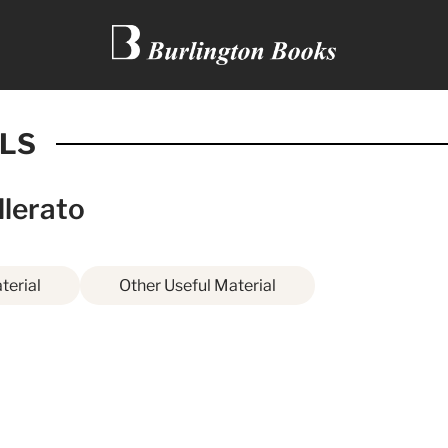
LLS
llerato
terial
Other Useful Material