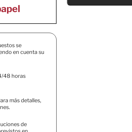
uestos se
endo en cuenta su
4/48 horas
ara más detalles,
nes.
luciones de
previstos en