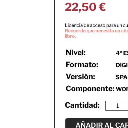
22,50
€
Licencia de acceso para un cu
Recuerde que necesita un cód
libro.
Nivel:
4º 
Formato:
DIG
Versión:
SPA
Componente:
WO
AÑADIR AL CA