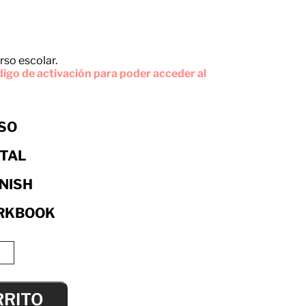
rso escolar.
igo de activación para poder acceder al
ESO
ITAL
NISH
RKBOOK
RRITO