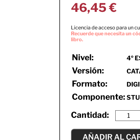
46,45
€
Licencia de acceso para un cu
Recuerde que necesita un cód
libro.
Nivel:
4º 
Versión:
CAT
Formato:
DIG
Componente:
STU
AÑADIR AL CA