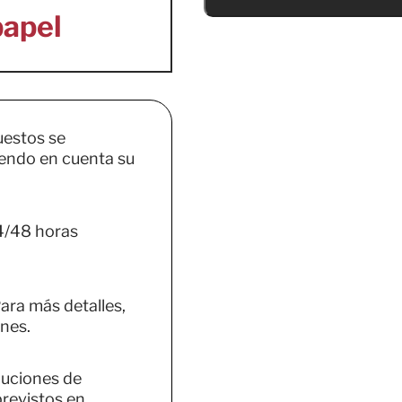
uestos se
endo en cuenta su
4/48 horas
ara más detalles,
nes.
luciones de
previstos en