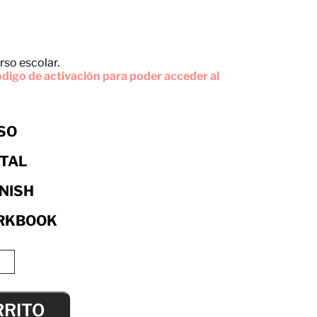
rso escolar.
digo de activación para poder acceder al
ESO
ITAL
NISH
RKBOOK
RRITO