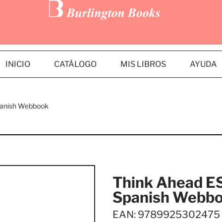
INICIO
CATÁLOGO
MIS LIBROS
AYUDA
panish Webbook
Think Ahead E
Spanish Webb
EAN: 9789925302475