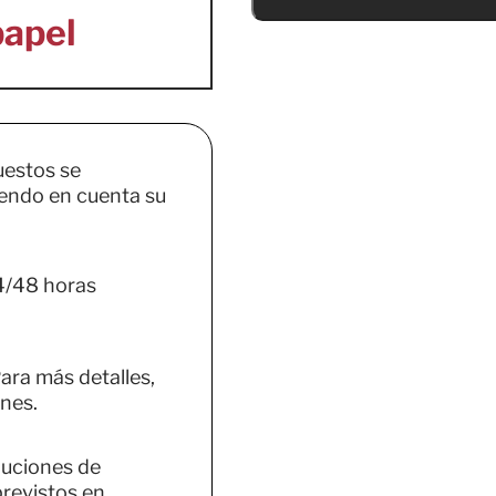
uestos se
endo en cuenta su
4/48 horas
ara más detalles,
nes.
luciones de
previstos en