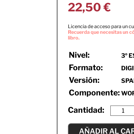
22,50
€
Licencia de acceso para un cu
Recuerda que necesitas un có
libro.
Nivel:
3º 
Formato:
DIG
Versión:
SPA
Componente:
WO
AÑADIR AL CA