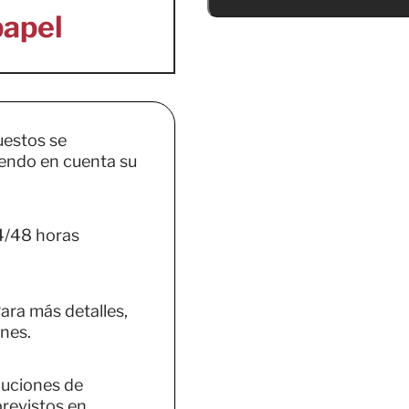
uestos se
endo en cuenta su
4/48 horas
ara más detalles,
nes.
luciones de
previstos en