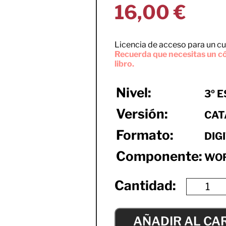
16,00
€
Licencia de acceso para un cu
Recuerda que necesitas un có
libro.
Nivel:
3º 
Versión:
CAT
Formato:
DIG
Componente:
WOR
AÑADIR AL CA