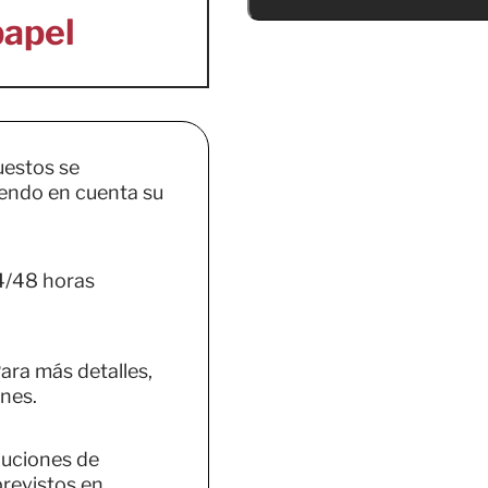
uestos se
endo en cuenta su
4/48 horas
ara más detalles,
nes.
luciones de
previstos en