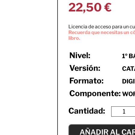
22,50
€
Licencia de acceso para un cu
Recuerda que necesitas un có
libro.
Nivel:
1º 
Versión:
CAT
Formato:
DIG
Componente:
WO
AÑADIR AL CA