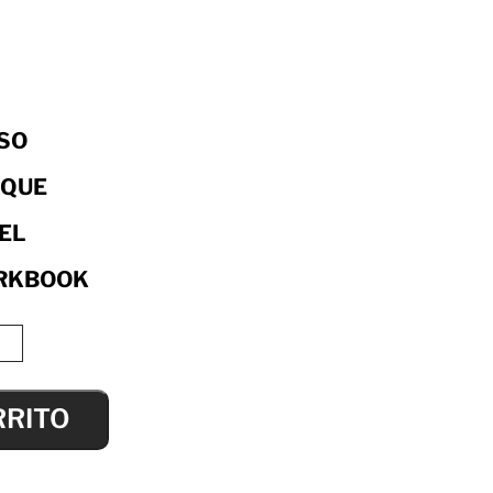
ESO
QUE
EL
RKBOOK
RRITO