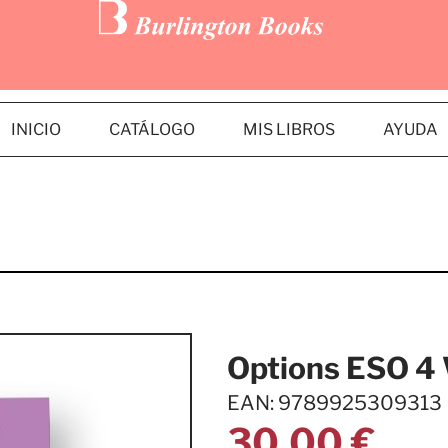
INICIO
CATÁLOGO
MIS LIBROS
AYUDA
Options ESO 4
EAN: 9789925309313
30,00
€