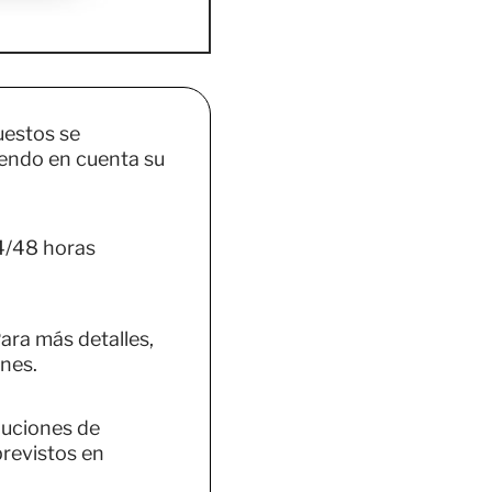
uestos se
endo en cuenta su
4/48 horas
ara más detalles,
nes.
luciones de
previstos en