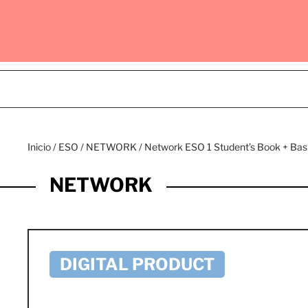
Inicio
/
ESO
/
NETWORK
/ Network ESO 1 Student’s Book + Ba
NETWORK