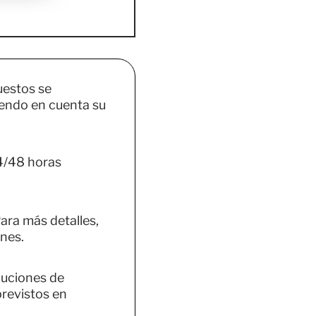
uestos se
endo en cuenta su
4/48 horas
ara más detalles,
nes.
luciones de
previstos en