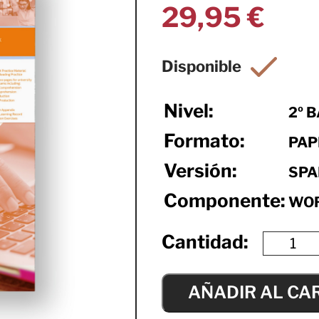
29,95
€
Nivel:
2º 
Formato:
PAP
Versión:
SPA
Componente:
WO
AÑADIR AL CA