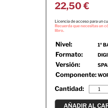
22,50
€
Licencia de acceso para un cu
Recuerda que necesitas un có
libro.
Nivel:
1º 
Formato:
DIG
Versión:
SPA
Componente:
WO
AÑADIR AL CA