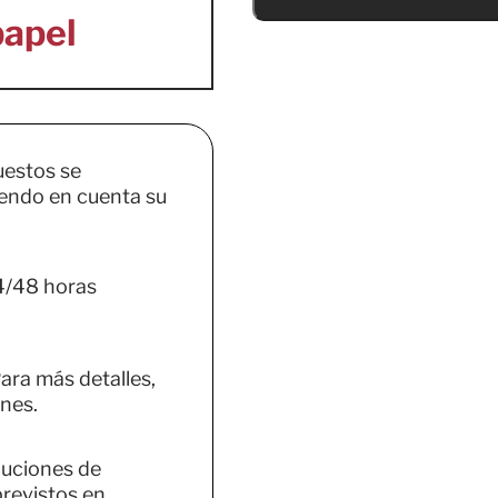
uestos se
endo en cuenta su
4/48 horas
ara más detalles,
nes.
luciones de
previstos en