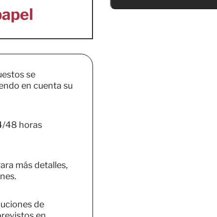
uestos se
endo en cuenta su
4/48 horas
ara más detalles,
nes.
luciones de
previstos en