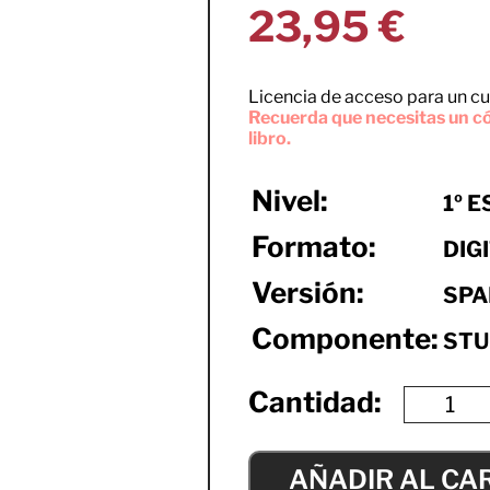
23,95
€
Licencia de acceso para un cu
Recuerda que necesitas un có
libro.
Nivel:
1º E
Formato:
DIG
Versión:
SPA
Componente:
STU
AÑADIR AL CA