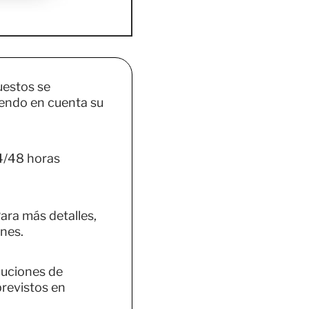
uestos se
endo en cuenta su
4/48 horas
ara más detalles,
nes.
luciones de
previstos en