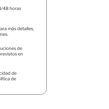
4/48 horas
ara más detalles,
nes.
luciones de
previstos en
acidad de
ítica de