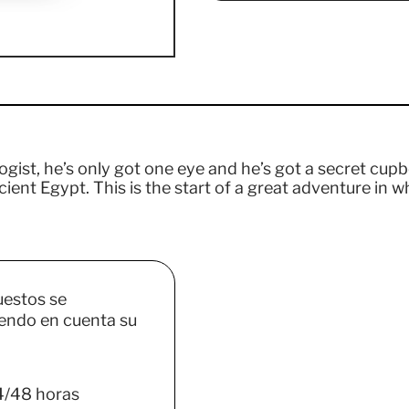
gist, he’s only got one eye and he’s got a secret cupbo
ient Egypt. This is the start of a great adventure in w
uestos se
endo en cuenta su
4/48 horas