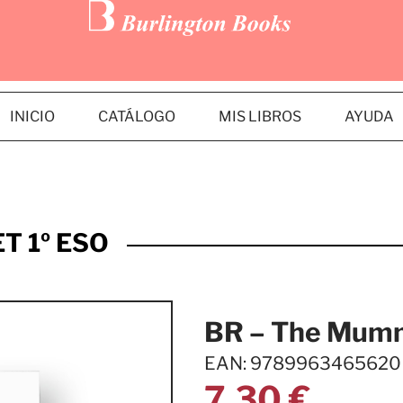
INICIO
CATÁLOGO
MIS LIBROS
AYUDA
T 1º ESO
BR – The Mumm
EAN: 9789963465620
7,30
€