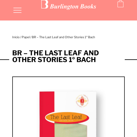
MIS LIBROS
Inicio
/
Papel
/ BR – The Last Leaf and Other Stories 1º Bach
BR – THE LAST LEAF AND
OTHER STORIES 1º BACH