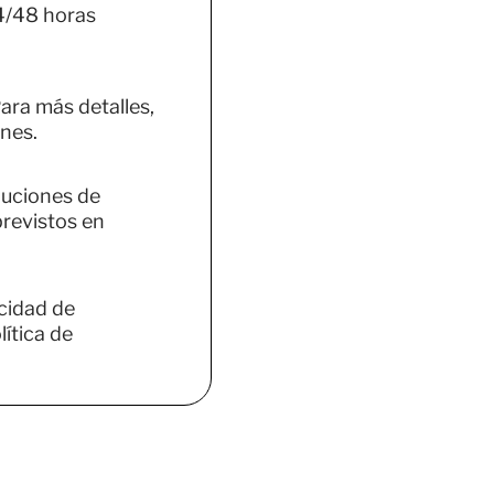
4/48 horas
ara más detalles,
nes.
luciones de
previstos en
acidad de
ítica de