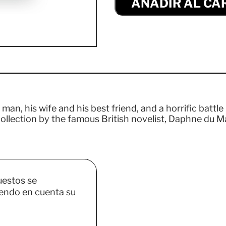
AÑADIR AL CA
an, his wife and his best friend, and a horrific battl
ollection by the famous British novelist, Daphne du Mau
uestos se
endo en cuenta su