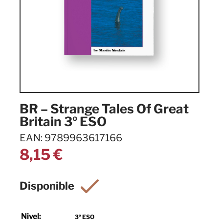
BR – Strange Tales Of Great
Britain 3º ESO
EAN: 9789963617166
8,15
€
Nivel:
3º ESO