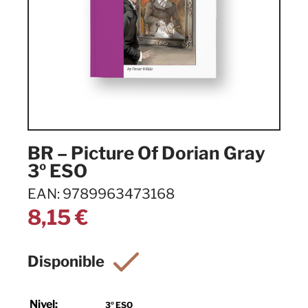
BR – Picture Of Dorian Gray
3º ESO
EAN: 9789963473168
8,15
€
Nivel:
3º ESO