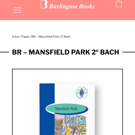
MIS LIBROS
Inicio
/
Papel
/ BR – Mansfield Park 2º Bach
BR – MANSFIELD PARK 2º BACH