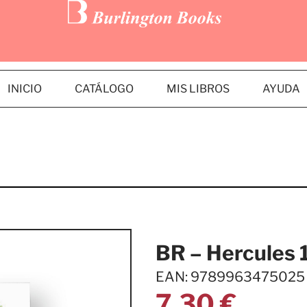
INICIO
CATÁLOGO
MIS LIBROS
AYUDA
BR – Hercules 
EAN: 9789963475025
7,30
€