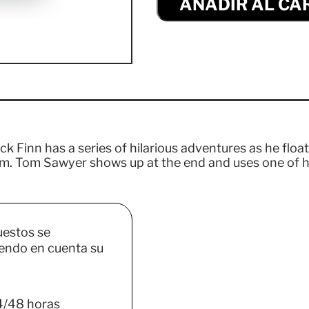
AÑADIR AL CA
ck Finn has a series of hilarious adventures as he float
im. Tom Sawyer shows up at the end and uses one of hi
uestos se
endo en cuenta su
4/48 horas