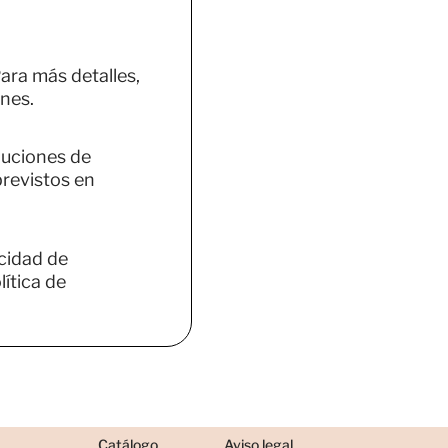
ara más detalles,
nes.
luciones de
previstos en
acidad de
ítica de
Catálogo
Aviso legal