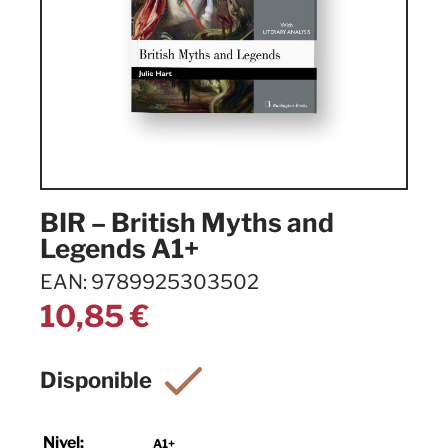
BIR – British Myths and
Legends A1+
EAN: 9789925303502
10,85
€
Nivel:
A1+