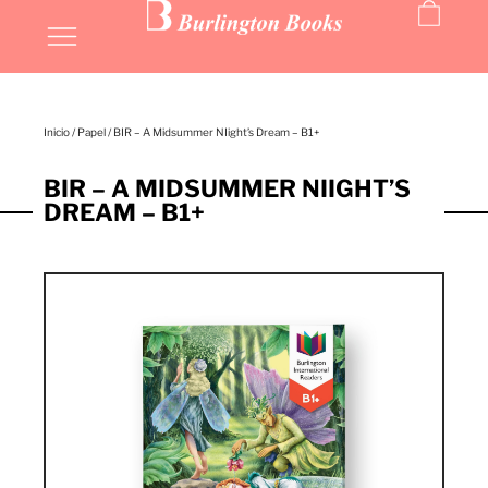
Inicio
/
Papel
/ BIR – A Midsummer NIight’s Dream – B1+
BIR – A MIDSUMMER NIIGHT’S
DREAM – B1+