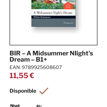
BIR – A Midsummer NIight’s
Dream – B1+
EAN: 9789925608607
11,55
€
Nivel:
B1+