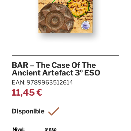
BAR – The Case Of The
Ancient Artefact 3º ESO
EAN: 9789963512614
11,45
€
Nivel:
3º ESO