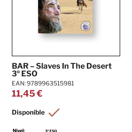
BAR – Slaves In The Desert
3º ESO
EAN: 9789963515981
11,45
€
Nivel:
3º ESO