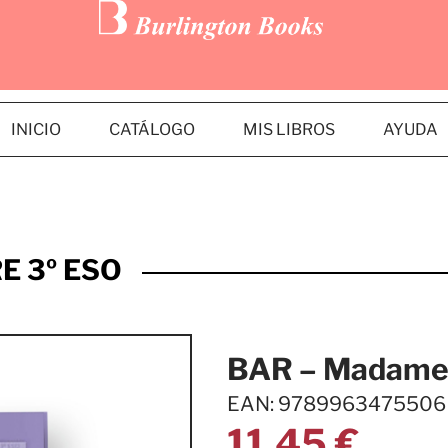
INICIO
CATÁLOGO
MIS LIBROS
AYUDA
E 3º ESO
BAR – Madame 
EAN: 9789963475506
11,45
€