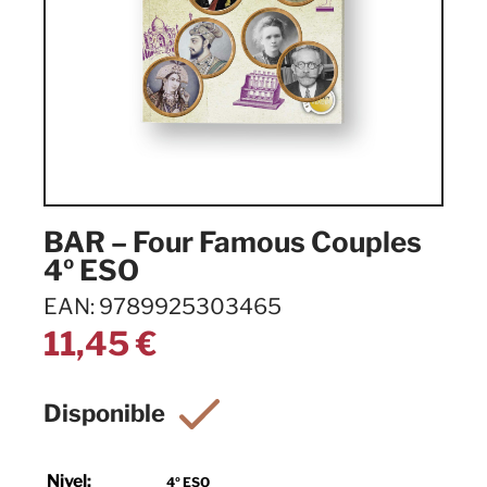
BAR – Four Famous Couples
4º ESO
EAN: 9789925303465
11,45
€
Nivel:
4º ESO