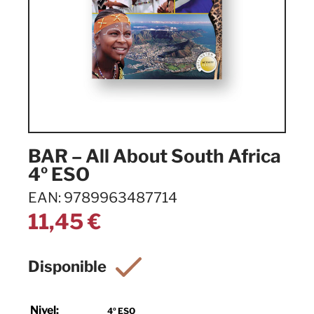
BAR – All About South Africa
4º ESO
EAN: 9789963487714
11,45
€
Nivel:
4º ESO