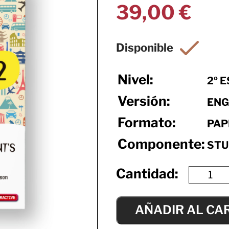
39,00
€
Nivel:
2º 
Versión:
ENG
Formato:
PAP
Componente:
STU
AÑADIR AL CA