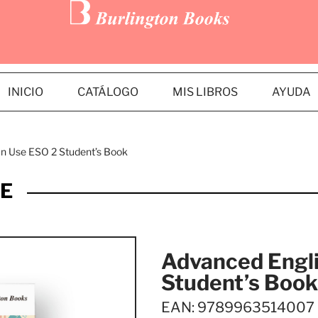
INICIO
CATÁLOGO
MIS LIBROS
AYUDA
In Use ESO 2 Student’s Book
SE
Advanced Engli
Student’s Book
EAN: 9789963514007