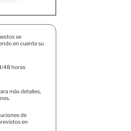
uestos se
endo en cuenta su
4/48 horas
ara más detalles,
nes.
luciones de
previstos en