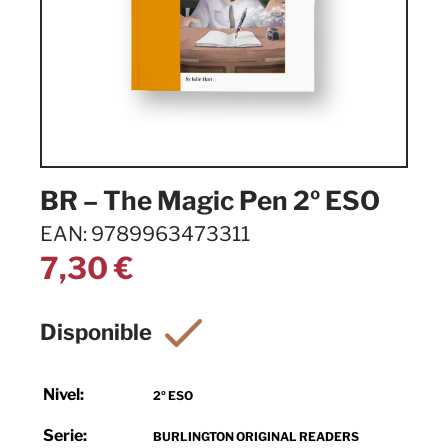
BR – The Magic Pen 2º ESO
EAN: 9789963473311
7,30
€
Nivel:
2º ESO
Serie:
BURLINGTON ORIGINAL READERS