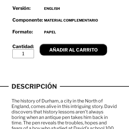
Versión:
ENGLISH
Componente:
MATERIAL COMPLEMENTARIO
Formato:
PAPEL
AÑADIR AL CARRITO
DESCRIPCIÓN
The history of Durham, a city in the North of
England, comes alive in this intriguing story. David
discovers that history lessons aren’t always
boring when an antique pen takes him back in
time. The pen reveals the troubles, hopes and
fears of a boy who studied at David’s school 100